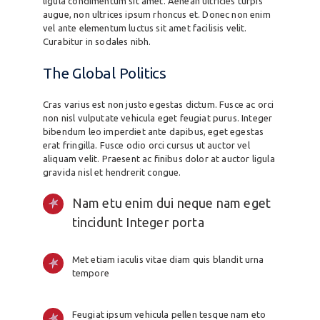
ligula condimentum sit amet. Aenean ultricies turpis
augue, non ultrices ipsum rhoncus et. Donec non enim
vel ante elementum luctus sit amet facilisis velit.
Curabitur in sodales nibh.
The Global Politics
Cras varius est non justo egestas dictum. Fusce ac orci
non nisl vulputate vehicula eget feugiat purus. Integer
bibendum leo imperdiet ante dapibus, eget egestas
erat fringilla. Fusce odio orci cursus ut auctor vel
aliquam velit. Praesent ac finibus dolor at auctor ligula
gravida nisl et hendrerit congue.
Nam etu enim dui neque nam eget
tincidunt Integer porta
Met etiam iaculis vitae diam quis blandit urna
tempore
Feugiat ipsum vehicula pellen tesque nam eto