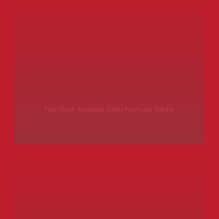
Fact-Check: Analyzing Claims From Last Debate
READ MORE