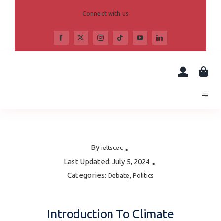
Skip
to
Connect with us
content
By
ieltscec
▪
Last Updated: July 5, 2024
▪
Categories:
,
Debate
Politics
Introduction To Climate